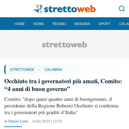
HOME
NEWS
REGGIO
MESSINA
SPORT
CALA
»
STRETTOWEB
CALABRIA
Occhiuto tra i governatori più amati, Comito:
“4 anni di buon governo”
Comito: "dopo quasi quattro anni di buongoverno, il
presidente della Regione Roberto Occhiuto si conferma
tra i governatori più graditi d’Italia"
di
Danilo Loria
4 Giu 2025 | 12:54