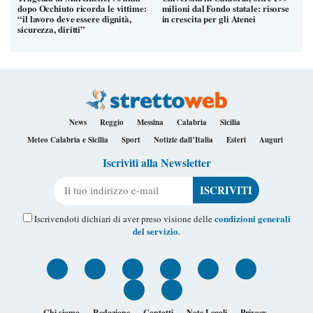
dopo Occhiuto ricorda le vittime:
milioni dal Fondo statale: risorse
“il lavoro deve essere dignità,
in crescita per gli Atenei
sicurezza, diritti”
News
Reggio
Messina
Calabria
Sicilia
Meteo Calabria e Sicilia
Sport
Notizie dall’Italia
Esteri
Auguri
Iscriviti alla Newsletter
Il tuo indirizzo e-mail
condizioni generali
Iscrivendoti dichiari di aver preso visione delle
del servizio
.
Chi siamo
Redazione
Contatti
Note Legali
Privacy