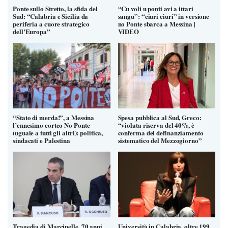
Ponte sullo Stretto, la sfida del
“Cu voli u ponti avi a ittari
Sud: “Calabria e Sicilia da
sangu”: “ciuri ciuri” in versione
periferia a cuore strategico
no Ponte sbarca a Messina |
dell’Europa”
VIDEO
“Stato di merda!”, a Messina
Spesa pubblica al Sud, Greco:
l’ennesimo corteo No Ponte
“violata riserva del 40%, è
(uguale a tutti gli altri): politica,
conferma del definanziamento
sindacati e Palestina
sistematico del Mezzogiorno”
Tragedia di Marcinelle, 70 anni
Università in Calabria, oltre 199