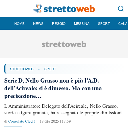
HOME
NEWS
REGGIO
MESSINA
SPORT
CALA
»
STRETTOWEB
SPORT
Serie D, Nello Grasso non è più l’A.D.
dell’Acireale: si è dimesso. Ma con una
precisazione…
L'Amministratore Delegato dell'Acireale, Nello Grasso,
storica figura granata, ha rassegnato le proprie dimissioni
di
Consolato Cicciù
18 Giu 2025 | 17:59