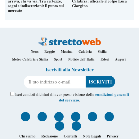
arriva, chi va via. Tra certezze,
Calabria: ufficiale il colpo Luca
sogni e indiscrezioni: il punto sul
Giorgino
mercato
News
Reggio
Messina
Calabria
Sicilia
Meteo Calabria e Sicilia
Sport
Notizie dall’Italia
Esteri
Auguri
Iscriviti alla Newsletter
Il tuo indirizzo e-mail
condizioni generali
Iscrivendoti dichiari di aver preso visione delle
del servizio
.
Chi siamo
Redazione
Contatti
Note Legali
Privacy