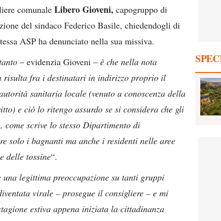
Libero Gioveni,
gliere comunale
capogruppo di
enzione del sindaco Federico Basile, chiedendogli di
a stessa ASP ha denunciato nella sua missiva.
SPEC
tanto
– evidenzia Gioveni –
è che nella nota
risulta fra i destinatari in indirizzo proprio il
autorità sanitaria locale (venuto a conoscenza della
tto) e ciò lo ritengo assurdo se si considera che gli
le, come scrive lo stesso Dipartimento di
re solo i bagnanti ma anche i residenti nelle aree
e delle tossine
“.
 una legittima preoccupazione su tanti gruppi
iventata virale – prosegue il consigliere – e mi
stagione estiva appena iniziata la cittadinanza