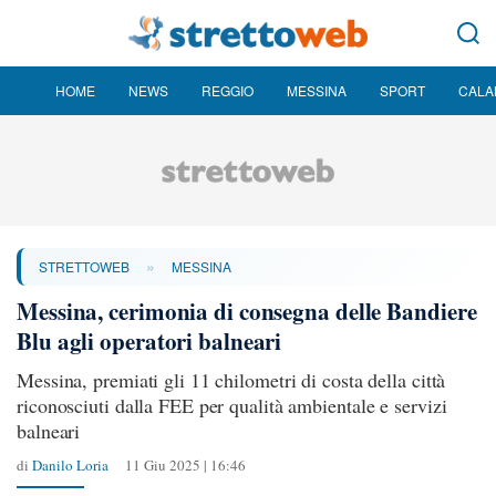
HOME
NEWS
REGGIO
MESSINA
SPORT
CALA
»
STRETTOWEB
MESSINA
Messina, cerimonia di consegna delle Bandiere
Blu agli operatori balneari
Messina, premiati gli 11 chilometri di costa della città
riconosciuti dalla FEE per qualità ambientale e servizi
balneari
di
Danilo Loria
11 Giu 2025 | 16:46