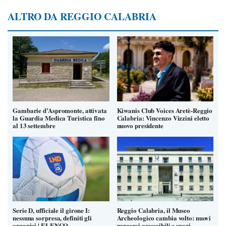
ALTRO DA REGGIO CALABRIA
Gambarie d’Aspromonte, attivata
Kiwanis Club Voices Aretè-Reggio
la Guardia Medica Turistica fino
Calabria: Vincenzo Vizzini eletto
al 13 settembre
nuovo presidente
Serie D, ufficiale il girone I:
Reggio Calabria, il Museo
nessuna sorpresa, definiti gli
Archeologico cambia volto: nuovi
organici | ELENCO
percorsi accessibili e spazi