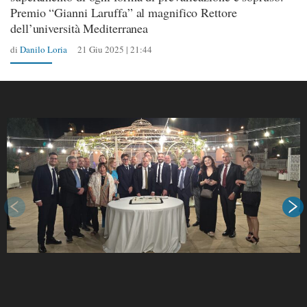
Premio “Gianni Laruffa” al magnifico Rettore
dell’università Mediterranea
di
Danilo Loria
21 Giu 2025 | 21:44