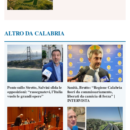
ALTRO DA CALABRIA
Ponte sullo Stretto, Salvini sfida le
Sanità, Brutto: “Regione Calabria
opposizioni: “rassegnatevi, l’Italia
fuori da commissariamento,
vuole le grandi opere”
liberati da camicia di forza” |
INTERVISTA