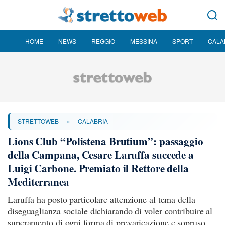
HOME
NEWS
REGGIO
MESSINA
SPORT
CALA
»
STRETTOWEB
CALABRIA
Lions Club “Polistena Brutium”: passaggio
della Campana, Cesare Laruffa succede a
Luigi Carbone. Premiato il Rettore della
Mediterranea
Laruffa ha posto particolare attenzione al tema della
diseguaglianza sociale dichiarando di voler contribuire al
superamento di ogni forma di prevaricazione e sopruso.