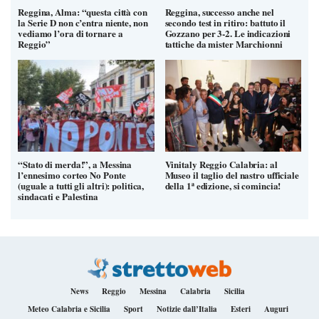
Reggina, Alma: “questa città con
Reggina, successo anche nel
la Serie D non c’entra niente, non
secondo test in ritiro: battuto il
vediamo l’ora di tornare a
Gozzano per 3-2. Le indicazioni
Reggio”
tattiche da mister Marchionni
“Stato di merda!”, a Messina
Vinitaly Reggio Calabria: al
l’ennesimo corteo No Ponte
Museo il taglio del nastro ufficiale
(uguale a tutti gli altri): politica,
della 1ª edizione, si comincia!
sindacati e Palestina
News
Reggio
Messina
Calabria
Sicilia
Meteo Calabria e Sicilia
Sport
Notizie dall’Italia
Esteri
Auguri