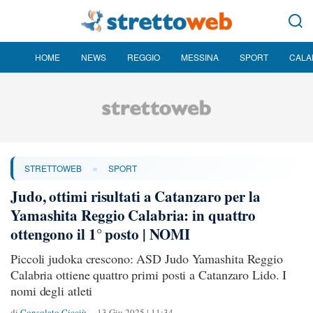
HOME
NEWS
REGGIO
MESSINA
SPORT
CALA
»
STRETTOWEB
SPORT
Judo, ottimi risultati a Catanzaro per la
Yamashita Reggio Calabria: in quattro
ottengono il 1° posto | NOMI
Piccoli judoka crescono: ASD Judo Yamashita Reggio
Calabria ottiene quattro primi posti a Catanzaro Lido. I
nomi degli atleti
di
Consolato Cicciù
13 Giu 2025 | 11:34