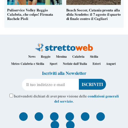
Puliservice Volley Reggio
Beach Soccer, Catania pronta alla
Calabria, che colpo! Firmata
sfida Scudetto: il 7 agosto il quarto
Rachele Pioli
di finale contro il Cagliari
News
Reggio
Messina
Calabria
Sicilia
Meteo Calabria e Sicilia
Sport
Notizie dall’Italia
Esteri
Auguri
Iscriviti alla Newsletter
Il tuo indirizzo e-mail
condizioni generali
Iscrivendoti dichiari di aver preso visione delle
del servizio
.