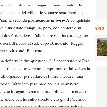
ono, lì fa tanto, tra un bagno al mare e tanto relax
x attaccante del Milan, le vacanze sono meritate,
Pisa
promozione in Serie A
, la seconda
conquistata
ava a un’estate tranquilla, però, con conferma in
SPEC
si dovrà ricredere. L’allenatore non ha dato seguito
 sposterà di nuovo al sud, dopo Benevento, Reggio
Palermo
ncora più a sud:
.
a definito le due questioni. Si è incontrato col Pisa,
 sono riuscite a trovare un compromesso: lui voleva la
ll’organico, per evitare di fallire ancora in una
o; dall’altro lato però pare non siano arrivate
sa, che insegue invece un’altra politica sul mercato.
ti, anche perché sullo sfondo c’era già il Palermo,
nti ad ogni sessione di mercato, questa volta è