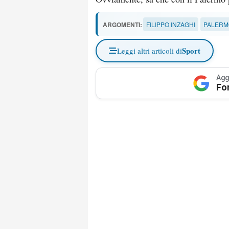
ARGOMENTI:
FILIPPO INZAGHI
PALERM
Sport
Leggi altri articoli di
Agg
Fo