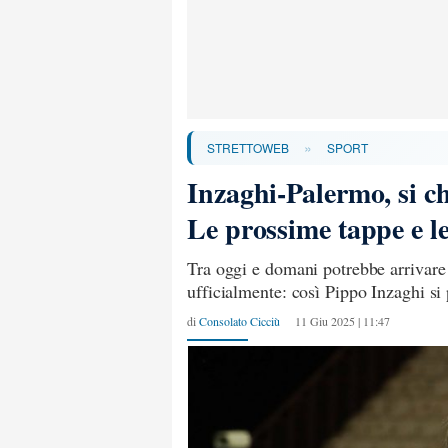
»
STRETTOWEB
SPORT
Inzaghi-Palermo, si chi
Le prossime tappe e l
Tra oggi e domani potrebbe arrivare l
ufficialmente: così Pippo Inzaghi si
di
Consolato Cicciù
11 Giu 2025 | 11:47