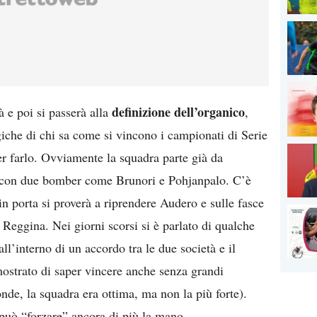
definizione dell’organico
à e poi si passerà alla
,
rgiche di chi sa come si vincono i campionati di Serie
per farlo. Ovviamente la squadra parte già da
i, con due bomber come Brunori e Pohjanpalo. C’è
n porta si proverà a riprendere Audero e sulle fasce
a Reggina. Nei giorni scorsi si è parlato di qualche
all’interno di un accordo tra le due società e il
mostrato di saper vincere anche senza grandi
onde, la squadra era ottima, ma non la più forte).
può “forzare” ancora di più la mano.