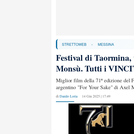
»
STRETTOWEB
MESSINA
Festival di Taormina,
Monsù. Tutti i VINC
Miglior film della 71ª edizione del 
argentino "For Your Sake" di Axel
di
Danilo Loria
14 Giu 2025 | 17:49