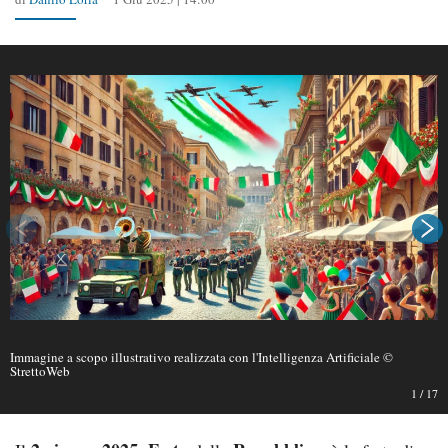
Immagine a scopo illustrativo realizzata con l'Intelligenza Artificiale ©
StrettoWeb
1
/
17