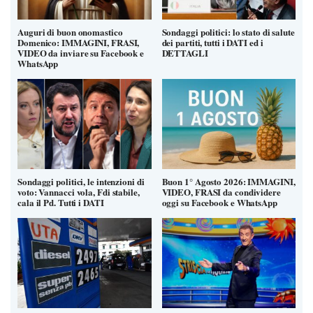
Auguri di buon onomastico
Sondaggi politici: lo stato di salute
Domenico: IMMAGINI, FRASI,
dei partiti, tutti i DATI ed i
VIDEO da inviare su Facebook e
DETTAGLI
WhatsApp
Sondaggi politici, le intenzioni di
Buon 1° Agosto 2026: IMMAGINI,
voto: Vannacci vola, Fdi stabile,
VIDEO, FRASI da condividere
cala il Pd. Tutti i DATI
oggi su Facebook e WhatsApp