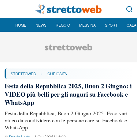
HOME
NEWS
REGGIO
MESSINA
SPORT
CALA
»
STRETTOWEB
CURIOSITÀ
Festa della Repubblica 2025, Buon 2 Giugno: i
VIDEO più belli per gli auguri su Facebook e
WhatsApp
Festa della Repubblica, Buon 2 Giugno 2025. Ecco vari
video da condividere con le persone care su Facebook e
WhatsApp
di
Danilo Loria
1 Giu 2025 | 14:00