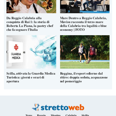
Da Reggio Calabria alla
Mare Dentro a Reggio Calabria,
conquista di Rai 1: la storia di
Mavisu racconta il terzo mare
Roberta La Piana, la pastry chef
della Calabria tra legalità e blue
che fa sognare l’Italia
economy | FOTO
Scilla, attivata la Guardia Medica
Reggina, il report odierno dal
Turistica: giorni e orari di
ritiro: doppia seduta, acquazzone
apertura
nel pomeriggio
News
Reggio
Messina
Calabria
Sicilia