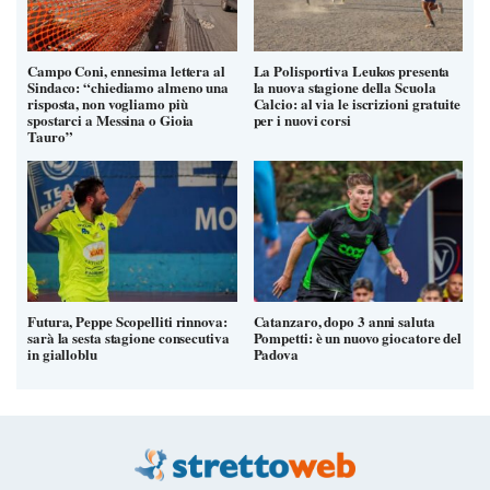
Campo Coni, ennesima lettera al
La Polisportiva Leukos presenta
Sindaco: “chiediamo almeno una
la nuova stagione della Scuola
risposta, non vogliamo più
Calcio: al via le iscrizioni gratuite
spostarci a Messina o Gioia
per i nuovi corsi
Tauro”
Futura, Peppe Scopelliti rinnova:
Catanzaro, dopo 3 anni saluta
sarà la sesta stagione consecutiva
Pompetti: è un nuovo giocatore del
in gialloblu
Padova