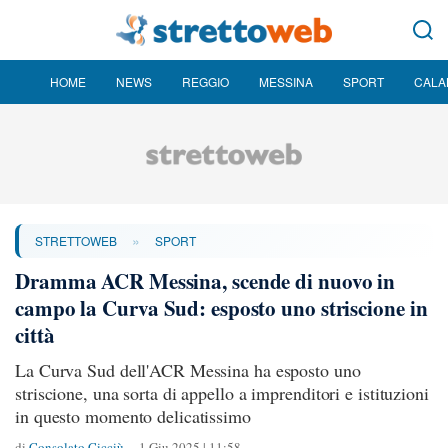
HOME
NEWS
REGGIO
MESSINA
SPORT
CALA
»
STRETTOWEB
SPORT
Dramma ACR Messina, scende di nuovo in
campo la Curva Sud: esposto uno striscione in
città
La Curva Sud dell'ACR Messina ha esposto uno
striscione, una sorta di appello a imprenditori e istituzioni
in questo momento delicatissimo
di
Consolato Cicciù
1 Giu 2025 | 11:58