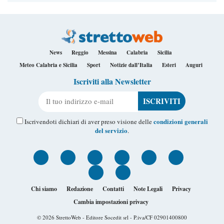
News
Reggio
Messina
Calabria
Sicilia
Meteo Calabria e Sicilia
Sport
Notizie dall’Italia
Esteri
Auguri
Iscriviti alla Newsletter
Il tuo indirizzo e-mail
condizioni generali
Iscrivendoti dichiari di aver preso visione delle
del servizio
.
Chi siamo
Redazione
Contatti
Note Legali
Privacy
Cambia impostazioni privacy
© 2026
StrettoWeb
- Editore Socedit srl - P.iva/CF 02901400800