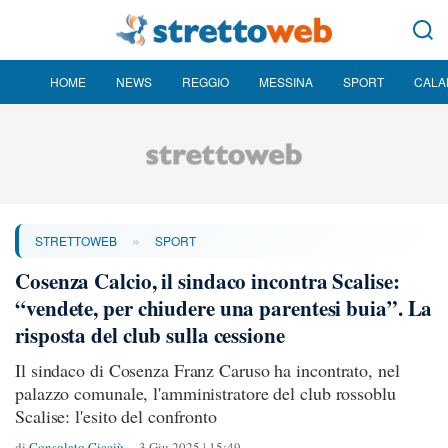
HOME
NEWS
REGGIO
MESSINA
SPORT
CALA
»
STRETTOWEB
SPORT
Cosenza Calcio, il sindaco incontra Scalise:
“vendete, per chiudere una parentesi buia”. La
risposta del club sulla cessione
Il sindaco di Cosenza Franz Caruso ha incontrato, nel
palazzo comunale, l'amministratore del club rossoblu
Scalise: l'esito del confronto
di
Consolato Cicciù
3 Giu 2025 | 15:49