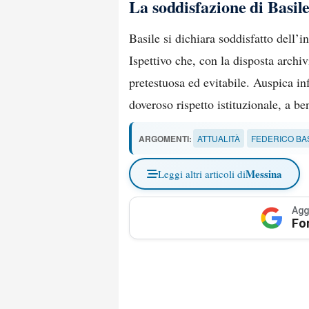
La soddisfazione di Basil
Basile si dichiara soddisfatto dell’in
Ispettivo che, con la disposta archi
pretestuosa ed evitabile. Auspica inf
doveroso rispetto istituzionale, a ben
ARGOMENTI:
ATTUALITÀ
FEDERICO BA
Messina
Leggi altri articoli di
Agg
Fo