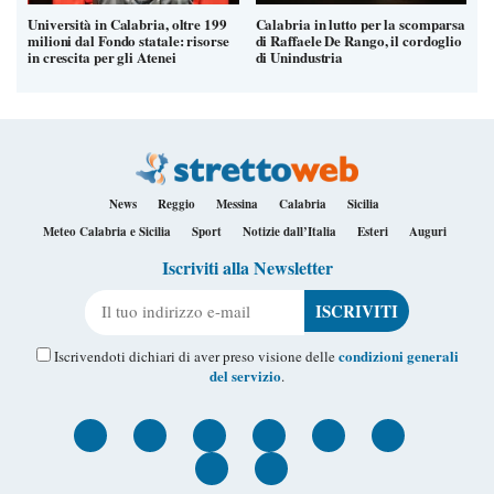
Università in Calabria, oltre 199
Calabria in lutto per la scomparsa
milioni dal Fondo statale: risorse
di Raffaele De Rango, il cordoglio
in crescita per gli Atenei
di Unindustria
News
Reggio
Messina
Calabria
Sicilia
Meteo Calabria e Sicilia
Sport
Notizie dall’Italia
Esteri
Auguri
Iscriviti alla Newsletter
Il tuo indirizzo e-mail
condizioni generali
Iscrivendoti dichiari di aver preso visione delle
del servizio
.