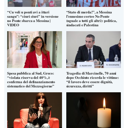
“Cu voli u ponti avi a ittari
“Stato di merda!”, a Messina
sangu”: “ciuri ciuri” in versione
l’ennesimo corteo No Ponte
no Ponte sbarca a Messina |
(uguale a tutti gli altri): politica,
VIDEO
sindacati e Palestina
Spesa pubblica al Sud, Greco:
Tragedia di Marcinelle, 70 anni
“violata riserva del 40%, è
dopo Occhiuto ricorda le vittime:
conferma del definanziamento
“il lavoro deve essere dignità,
sistematico del Mezzogiorno”
sicurezza, diritti”