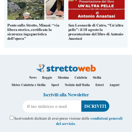
Ponte sullo Stretto, Minasi: “via
San Leonardo di Cutro, “Un’altra
libera storico, certificata la
pelle”: il 18 agosto la
sicurezza ingegneristica
presentazione del libro di Antonio
dell’opera”
Anastasi
News
Reggio
Messina
Calabria
Sicilia
Meteo Calabria e Sicilia
Sport
Notizie dall’Italia
Esteri
Auguri
Iscriviti alla Newsletter
Il tuo indirizzo e-mail
condizioni generali
Iscrivendoti dichiari di aver preso visione delle
del servizio
.