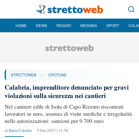
HOME
NEWS
REGGIO
MESSINA
SPORT
CALA
»
STRETTOWEB
CROTONE
Calabria, imprenditore denunciato per gravi
violazioni sulla sicurezza nei cantieri
Nel cantiere edile di Isola di Capo Rizzuto riscontrati
lavoratori in nero, assenza di visite mediche e irregolarità
nelle autorizzazioni: sanzioni per 9.700 euro
di
Ilaria Calabrò
5 Giu 2025 | 12:58