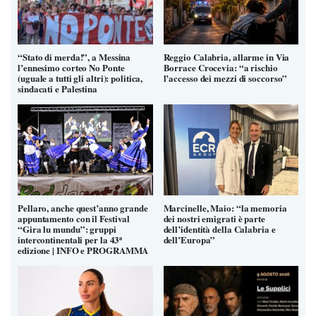
“Stato di merda!”, a Messina
Reggio Calabria, allarme in Via
l’ennesimo corteo No Ponte
Borrace Crocevia: “a rischio
(uguale a tutti gli altri): politica,
l’accesso dei mezzi di soccorso”
sindacati e Palestina
Pellaro, anche quest’anno grande
Marcinelle, Maio: “la memoria
appuntamento con il Festival
dei nostri emigrati è parte
“Gira lu mundu”: gruppi
dell’identità della Calabria e
intercontinentali per la 43ª
dell’Europa”
edizione | INFO e PROGRAMMA