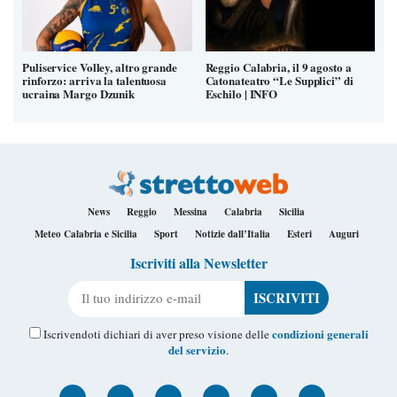
Puliservice Volley, altro grande
Reggio Calabria, il 9 agosto a
rinforzo: arriva la talentuosa
Catonateatro “Le Supplici” di
ucraina Margo Dzunik
Eschilo | INFO
News
Reggio
Messina
Calabria
Sicilia
Meteo Calabria e Sicilia
Sport
Notizie dall’Italia
Esteri
Auguri
Iscriviti alla Newsletter
Il tuo indirizzo e-mail
condizioni generali
Iscrivendoti dichiari di aver preso visione delle
del servizio
.