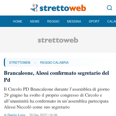
HOME
NEWS
REGGIO
MESSINA
SPORT
CALA
»
STRETTOWEB
REGGIO CALABRIA
Brancaleone, Alessi confermato segretario del
Pd
Il Circolo PD Brancaleone durante l’assemblea di giorno
29 giugno ha svolto il proprio congresso di Circolo e
all’unanimità ha confermato in un’assemblea partecipata
Alessi Niccoló come suo segretario
di
Danilo Loria
30 Giu 2025 | 16:06