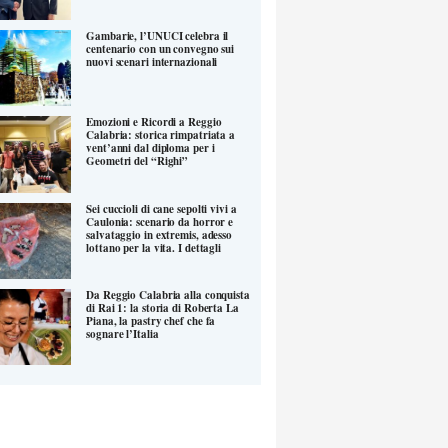
Gambarie, l’UNUCI celebra il
centenario con un convegno sui
nuovi scenari internazionali
Emozioni e Ricordi a Reggio
Calabria: storica rimpatriata a
vent’anni dal diploma per i
Geometri del “Righi”
Sei cuccioli di cane sepolti vivi a
Caulonia: scenario da horror e
salvataggio in extremis, adesso
lottano per la vita. I dettagli
Da Reggio Calabria alla conquista
di Rai 1: la storia di Roberta La
Piana, la pastry chef che fa
sognare l’Italia