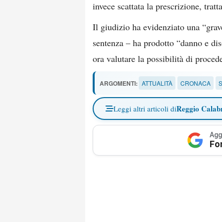
invece scattata la prescrizione, trat
Il giudizio ha evidenziato una “gra
sentenza – ha prodotto “danno e diso
ora valutare la possibilità di proced
ARGOMENTI:
ATTUALITÀ
CRONACA
S
Reggio Calab
Leggi altri articoli di
Agg
Fo