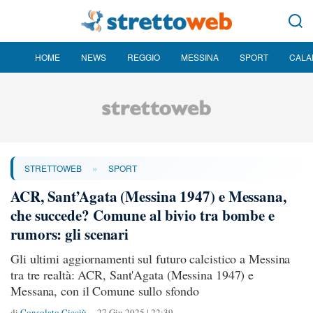
HOME
NEWS
REGGIO
MESSINA
SPORT
CALA
»
STRETTOWEB
SPORT
ACR, Sant’Agata (Messina 1947) e Messana,
che succede? Comune al bivio tra bombe e
rumors: gli scenari
Gli ultimi aggiornamenti sul futuro calcistico a Messina
tra tre realtà: ACR, Sant'Agata (Messina 1947) e
Messana, con il Comune sullo sfondo
di
Consolato Cicciù
27 Giu 2025 | 22:39