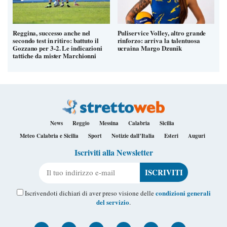
Reggina, successo anche nel
Puliservice Volley, altro grande
secondo test in ritiro: battuto il
rinforzo: arriva la talentuosa
Gozzano per 3-2. Le indicazioni
ucraina Margo Dzunik
tattiche da mister Marchionni
News
Reggio
Messina
Calabria
Sicilia
Meteo Calabria e Sicilia
Sport
Notizie dall’Italia
Esteri
Auguri
Iscriviti alla Newsletter
Il tuo indirizzo e-mail
condizioni generali
Iscrivendoti dichiari di aver preso visione delle
del servizio
.