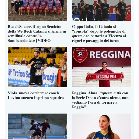
Beach Soccer, il sogno Scudetto
Coppa Italia, il Catania si
della We Bech Catania si ferma in
“consola” dopo le polemiche di
semifinale contro la
queste ore: vittoria a Vicenza ai
Sambenedettese | VIDEO
rigori e passaggio del turno
Viola, nuova conferma: coach
Reggina, Alma: “questa città con
Lovino ancora in prima squadra
la Serie D non c’entra niente, non
vediamo l’ora di tornare a
Reggio”