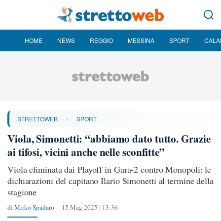
HOME
NEWS
REGGIO
MESSINA
SPORT
CALA
»
STRETTOWEB
SPORT
Viola, Simonetti: “abbiamo dato tutto. Grazie
ai tifosi, vicini anche nelle sconfitte”
Viola eliminata dai Playoff in Gara-2 contro Monopoli: le
dichiarazioni del capitano Ilario Simonetti al termine della
stagione
di
Mirko Spadaro
15 Mag 2025 | 13:36