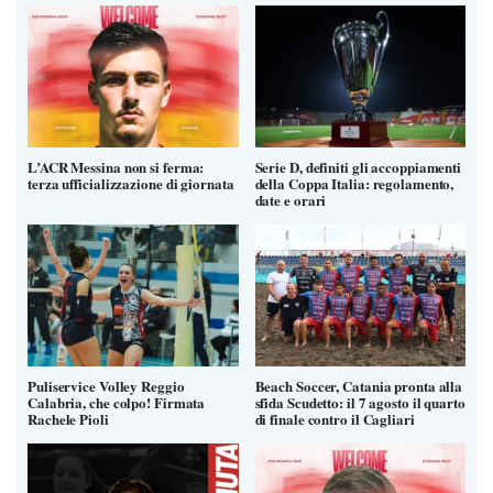
L’ACR Messina non si ferma:
Serie D, definiti gli accoppiamenti
terza ufficializzazione di giornata
della Coppa Italia: regolamento,
date e orari
Puliservice Volley Reggio
Beach Soccer, Catania pronta alla
Calabria, che colpo! Firmata
sfida Scudetto: il 7 agosto il quarto
Rachele Pioli
di finale contro il Cagliari