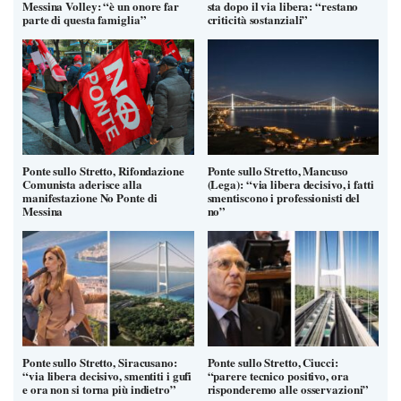
Messina Volley: “è un onore far
sta dopo il via libera: “restano
parte di questa famiglia”
criticità sostanziali”
Ponte sullo Stretto, Rifondazione
Ponte sullo Stretto, Mancuso
Comunista aderisce alla
(Lega): “via libera decisivo, i fatti
manifestazione No Ponte di
smentiscono i professionisti del
Messina
no”
Ponte sullo Stretto, Siracusano:
Ponte sullo Stretto, Ciucci:
“via libera decisivo, smentiti i gufi
“parere tecnico positivo, ora
e ora non si torna più indietro”
risponderemo alle osservazioni”