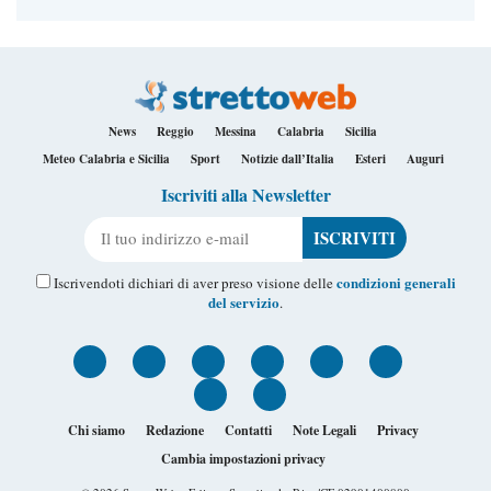
News
Reggio
Messina
Calabria
Sicilia
Meteo Calabria e Sicilia
Sport
Notizie dall’Italia
Esteri
Auguri
Iscriviti alla Newsletter
Il tuo indirizzo e-mail
condizioni generali
Iscrivendoti dichiari di aver preso visione delle
del servizio
.
Chi siamo
Redazione
Contatti
Note Legali
Privacy
Cambia impostazioni privacy