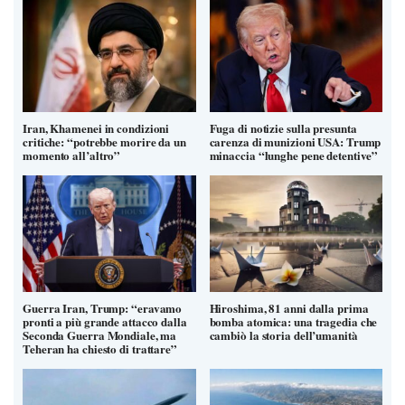
Iran, Khamenei in condizioni
Fuga di notizie sulla presunta
critiche: “potrebbe morire da un
carenza di munizioni USA: Trump
momento all’altro”
minaccia “lunghe pene detentive”
Guerra Iran, Trump: “eravamo
Hiroshima, 81 anni dalla prima
pronti a più grande attacco dalla
bomba atomica: una tragedia che
Seconda Guerra Mondiale, ma
cambiò la storia dell’umanità
Teheran ha chiesto di trattare”