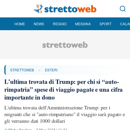
HOME
NEWS
REGGIO
MESSINA
SPORT
CALA
»
STRETTOWEB
ESTERI
L’ultima trovata di Trump: per chi si “auto-
rimpatria” spese di viaggio pagate e una cifra
importante in dono
L'ultima trovata dell'Amministrazione Trump: per i
migranti che si "auto-rimpatriano" il viaggio sarà pagato e
gli verranno dati 1000 dollari
di
Mirko Spadaro
5 Mag 2025 | 21:53