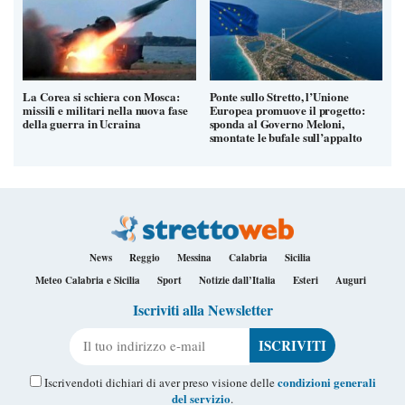
La Corea si schiera con Mosca:
Ponte sullo Stretto, l’Unione
missili e militari nella nuova fase
Europea promuove il progetto:
della guerra in Ucraina
sponda al Governo Meloni,
smontate le bufale sull’appalto
News
Reggio
Messina
Calabria
Sicilia
Meteo Calabria e Sicilia
Sport
Notizie dall’Italia
Esteri
Auguri
Iscriviti alla Newsletter
Il tuo indirizzo e-mail
condizioni generali
Iscrivendoti dichiari di aver preso visione delle
del servizio
.