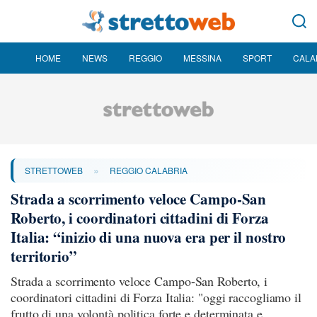
HOME
NEWS
REGGIO
MESSINA
SPORT
CALA
»
STRETTOWEB
REGGIO CALABRIA
Strada a scorrimento veloce Campo-San
Roberto, i coordinatori cittadini di Forza
Italia: “inizio di una nuova era per il nostro
territorio”
Strada a scorrimento veloce Campo-San Roberto, i
coordinatori cittadini di Forza Italia: "oggi raccogliamo il
frutto di una volontà politica forte e determinata e