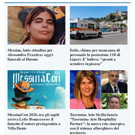
Messina, lutto cittadino per
Eolie, chiusa per mancanza di
Alessandra Frazzica: oggi i
personale la postazione 118 di
funerali al Duomo
Lipari. E’ bufera: “pronti a
scendere in piazza”
MessinaCon 2026, tra gli ospiti
Taormina Arte Sicilia lancia
arriva Lelio Bonaccorso: il
“Taormina Arte Hospitality
fumetto d’autore protagonista a
Partner”: la nuova rete sinergica
Villa Dante
con il sistema alberghiero del
territorio