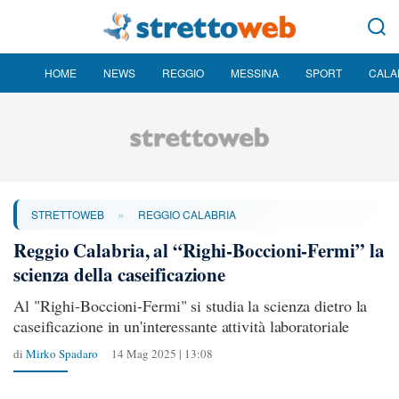
HOME
NEWS
REGGIO
MESSINA
SPORT
CALA
»
STRETTOWEB
REGGIO CALABRIA
Reggio Calabria, al “Righi-Boccioni-Fermi” la
scienza della caseificazione
Al "Righi-Boccioni-Fermi" si studia la scienza dietro la
caseificazione in un'interessante attività laboratoriale
di
Mirko Spadaro
14 Mag 2025 | 13:08