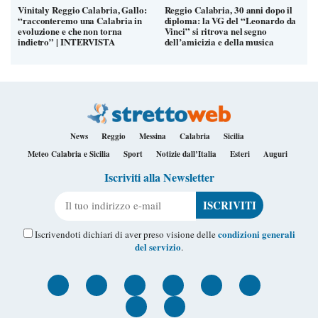
Vinitaly Reggio Calabria, Gallo:
Reggio Calabria, 30 anni dopo il
“racconteremo una Calabria in
diploma: la VG del “Leonardo da
evoluzione e che non torna
Vinci” si ritrova nel segno
indietro” | INTERVISTA
dell’amicizia e della musica
News
Reggio
Messina
Calabria
Sicilia
Meteo Calabria e Sicilia
Sport
Notizie dall’Italia
Esteri
Auguri
Iscriviti alla Newsletter
Il tuo indirizzo e-mail
condizioni generali
Iscrivendoti dichiari di aver preso visione delle
del servizio
.