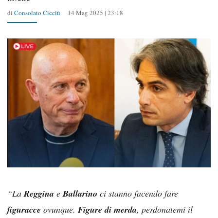
di
Consolato Cicciù
14 Mag 2025 | 23:18
“La
Reggina
e
Ballarino
ci stanno facendo fare
figuracce
ovunque.
Figure di merda
, perdonatemi il