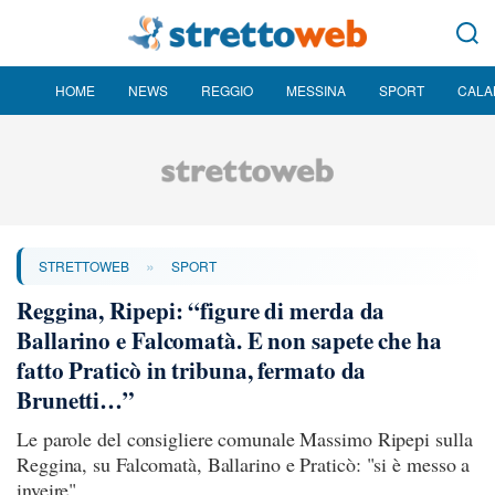
HOME
NEWS
REGGIO
MESSINA
SPORT
CALA
»
STRETTOWEB
SPORT
Reggina, Ripepi: “figure di merda da
Ballarino e Falcomatà. E non sapete che ha
fatto Praticò in tribuna, fermato da
Brunetti…”
Le parole del consigliere comunale Massimo Ripepi sulla
Reggina, su Falcomatà, Ballarino e Praticò: "si è messo a
inveire"