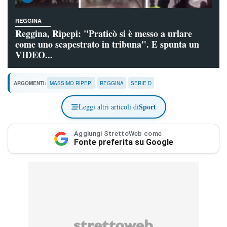
REGGINA
Reggina, Ripepi: "Praticò si è messo a urlare
come uno scapestrato in tribuna". E spunta un
VIDEO...
ARGOMENTI:
MASSIMO RIPEPI
REGGINA
SERIE D
Sport
Leggi altri articoli di
Aggiungi StrettoWeb come
Fonte preferita su Google