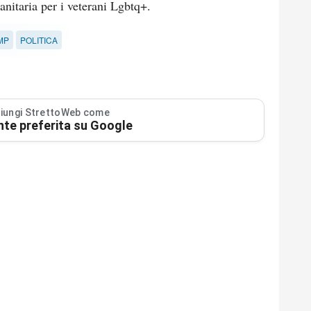
nitaria per i veterani Lgbtq+.
MP
POLITICA
iungi StrettoWeb come
nte preferita su Google