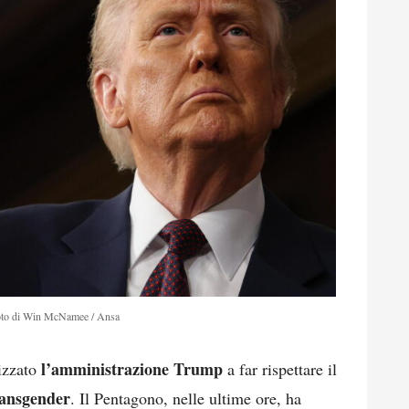
to di Win McNamee / Ansa
l’amministrazione Trump
izzato
a far rispettare il
transgender
. Il Pentagono, nelle ultime ore, ha