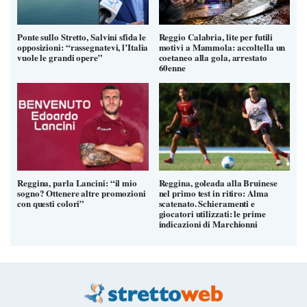
Ponte sullo Stretto, Salvini sfida le
Reggio Calabria, lite per futili
opposizioni: “rassegnatevi, l’Italia
motivi a Mammola: accoltella un
vuole le grandi opere”
coetaneo alla gola, arrestato
60enne
Reggina, parla Lancini: “il mio
Reggina, goleada alla Bruinese
sogno? Ottenere altre promozioni
nel primo test in ritiro: Alma
con questi colori”
scatenato. Schieramenti e
giocatori utilizzati: le prime
indicazioni di Marchionni