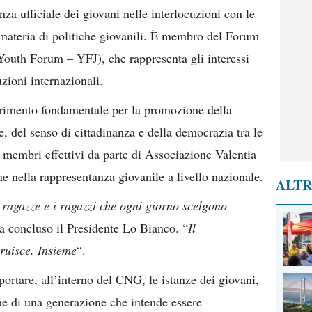
za ufficiale dei giovani nelle interlocuzioni con le
n materia di politiche giovanili. È membro del Forum
outh Forum – YFJ), che rappresenta gli interessi
uzioni internazionali.
erimento fondamentale per la promozione della
e, del senso di cittadinanza e della democrazia tra le
membri effettivi da parte di Associazione Valentia
ne nella rappresentanza giovanile a livello nazionale.
ALTR
 ragazze e i ragazzi che ogni giorno scelgono
ha concluso il Presidente Lo Bianco. “
Il
ruisce. Insieme
“.
ortare, all’interno del CNG, le istanze dei giovani,
ione di una generazione che intende essere