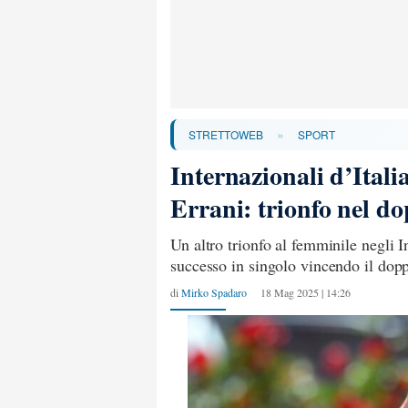
»
STRETTOWEB
SPORT
Internazionali d’Itali
Errani: trionfo nel d
Un altro trionfo al femminile negli In
successo in singolo vincendo il dop
di
Mirko Spadaro
18 Mag 2025 | 14:26