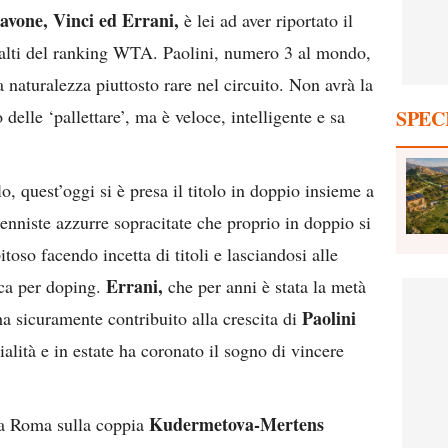
avone, Vinci ed Errani,
è lei ad aver riportato il
ni alti del ranking WTA. Paolini, numero 3 al mondo,
 naturalezza piuttosto rare nel circuito. Non avrà la
 delle ‘pallettare’, ma è veloce, intelligente e sa
SPEC
o, quest’oggi si è presa il titolo in doppio insieme a
tenniste azzurre sopracitate che proprio in doppio si
pitoso facendo incetta di titoli e lasciandosi alle
Errani,
fica per doping.
che per anni è stata la metà
Paolini
a sicuramente contribuito alla crescita di
alità e in estate ha coronato il sogno di vincere
Kudermetova-Mertens
 a Roma sulla coppia