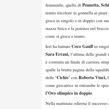
Pennetta, Schi
femminile, quella di
tennis tricolore in gonnella ai pia
gioca in singolo e in doppio con una
stazza fisica e la potenza nel braccio
come si gioca a tennis.
Coco Gauff
Ieri ha battuto
in singol
Sara Errani,
l’ultima delle grandi 
è costruita un finale di carriera stre
spalle la brutta pagina della squali
‘Cichis’
Roberta Vinci,
delle
con
h
come giocatrice in entrambe le speci
l’Oro olimpico in doppio
.
Nella mattinata odierna il successo