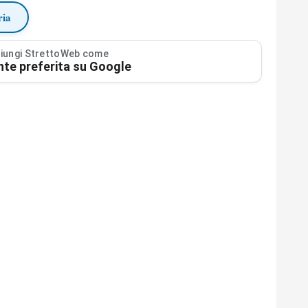
ria
iungi StrettoWeb come
nte preferita su Google