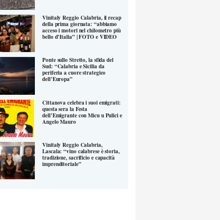
Vinitaly Reggio Calabria, il recap
della prima giornata: “abbiamo
acceso i motori nel chilometro più
bello d’Italia” | FOTO e VIDEO
Ponte sullo Stretto, la sfida del
Sud: “Calabria e Sicilia da
periferia a cuore strategico
dell’Europa”
Cittanova celebra i suoi emigrati:
questa sera la Festa
dell’Emigrante con Micu u Pulici e
Angelo Mauro
Vinitaly Reggio Calabria,
Lascala: “vino calabrese è storia,
tradizione, sacrificio e capacità
imprenditoriale”