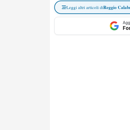
Reggio Calab
Leggi altri articoli di
Agg
Fo