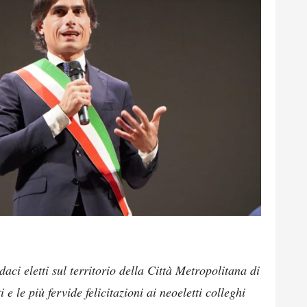
aci eletti sul territorio della Città Metropolitana di
 le più fervide felicitazioni ai neoeletti colleghi