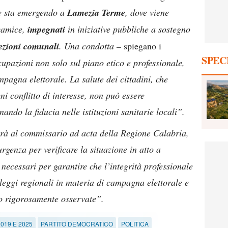
 sta emergendo a
Lamezia Terme
, dove viene
camice,
impegnati
in iniziative pubbliche a sostegno
ezioni comunali
. Una condotta –
spiegano i
SPEC
upazioni non solo sul piano etico e professionale,
pagna elettorale. La salute dei cittadini, che
i conflitto di interesse, non può essere
nando la fiducia nelle istituzioni sanitarie locali”.
erà al commissario ad acta della Regione Calabria,
 urgenza per verificare la situazione in atto a
necessari per garantire che l’integrità professionale
 leggi regionali in materia di campagna elettorale e
ano rigorosamente osservate”.
019 E 2025
PARTITO DEMOCRATICO
POLITICA