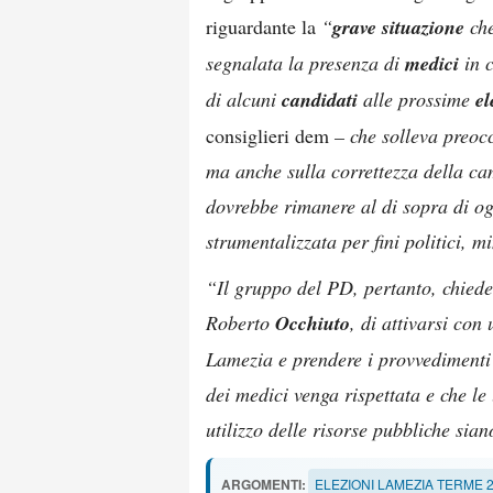
riguardante la
“
grave situazione
che
segnalata la presenza di
medici
in 
di alcuni
candidati
alle prossime
el
consiglieri dem
– che solleva preocc
ma anche sulla correttezza della cam
dovrebbe rimanere al di sopra di ogn
strumentalizzata per fini politici, mi
“Il gruppo del PD, pertanto, chied
Roberto
Occhiuto
, di attivarsi con
Lamezia e prendere i provvedimenti 
dei medici venga rispettata e che le
utilizzo delle risorse pubbliche si
ARGOMENTI:
ELEZIONI LAMEZIA TERME 2