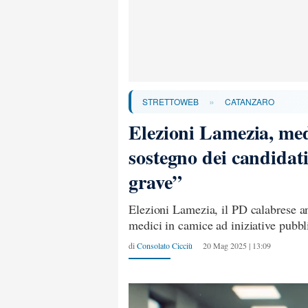
»
STRETTOWEB
CATANZARO
Elezioni Lamezia, medi
sostegno dei candidat
grave”
Elezioni Lamezia, il PD calabrese an
medici in camice ad iniziative pubbl
di
Consolato Cicciù
20 Mag 2025 | 13:09