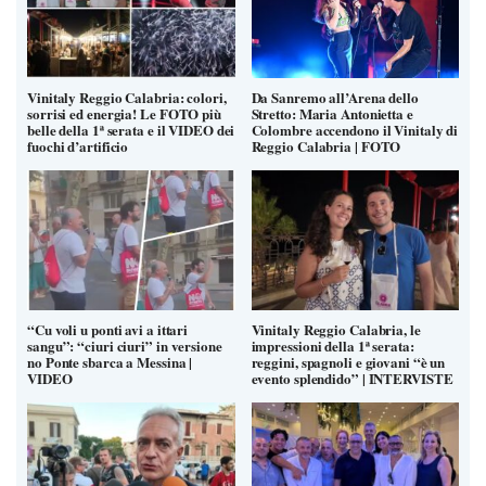
Vinitaly Reggio Calabria: colori,
Da Sanremo all’Arena dello
sorrisi ed energia! Le FOTO più
Stretto: Maria Antonietta e
belle della 1ª serata e il VIDEO dei
Colombre accendono il Vinitaly di
fuochi d’artificio
Reggio Calabria | FOTO
“Cu voli u ponti avi a ittari
Vinitaly Reggio Calabria, le
sangu”: “ciuri ciuri” in versione
impressioni della 1ª serata:
no Ponte sbarca a Messina |
reggini, spagnoli e giovani “è un
VIDEO
evento splendido” | INTERVISTE