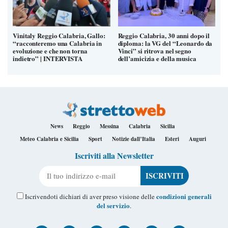
Vinitaly Reggio Calabria, Gallo:
Reggio Calabria, 30 anni dopo il
“racconteremo una Calabria in
diploma: la VG del “Leonardo da
evoluzione e che non torna
Vinci” si ritrova nel segno
indietro” | INTERVISTA
dell’amicizia e della musica
News
Reggio
Messina
Calabria
Sicilia
Meteo Calabria e Sicilia
Sport
Notizie dall’Italia
Esteri
Auguri
Iscriviti alla Newsletter
Il tuo indirizzo e-mail
condizioni generali
Iscrivendoti dichiari di aver preso visione delle
del servizio
.