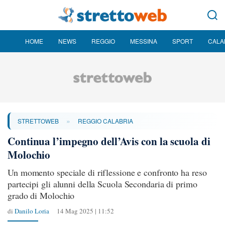
HOME
NEWS
REGGIO
MESSINA
SPORT
CALA
»
STRETTOWEB
REGGIO CALABRIA
Continua l’impegno dell’Avis con la scuola di
Molochio
Un momento speciale di riflessione e confronto ha reso
partecipi gli alunni della Scuola Secondaria di primo
grado di Molochio
di
Danilo Loria
14 Mag 2025 | 11:52