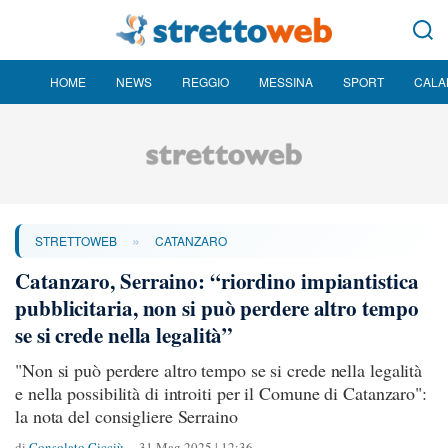
HOME
NEWS
REGGIO
MESSINA
SPORT
CALA
»
STRETTOWEB
CATANZARO
Catanzaro, Serraino: “riordino impiantistica
pubblicitaria, non si può perdere altro tempo
se si crede nella legalità”
"Non si può perdere altro tempo se si crede nella legalità
e nella possibilità di introiti per il Comune di Catanzaro":
la nota del consigliere Serraino
di
Consolato Cicciù
31 Mag 2025 | 12:36