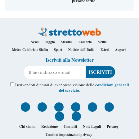
persone ferite
News
Reggio
Messina
Calabria
Sicilia
Meteo Calabria e Sicilia
Sport
Notizie dall’Italia
Esteri
Auguri
Iscriviti alla Newsletter
Il tuo indirizzo e-mail
condizioni generali
Iscrivendoti dichiari di aver preso visione delle
del servizio
.
Chi siamo
Redazione
Contatti
Note Legali
Privacy
Cambia impostazioni privacy