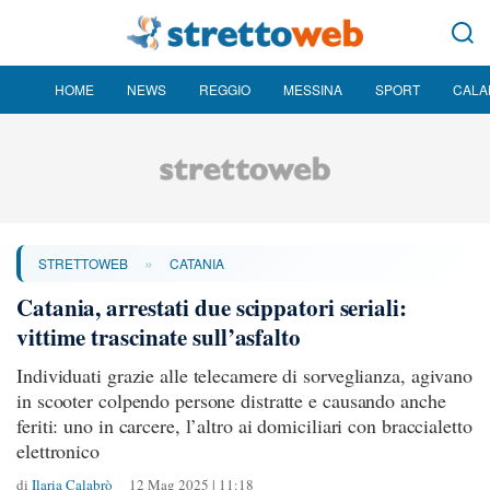
HOME
NEWS
REGGIO
MESSINA
SPORT
CALA
»
STRETTOWEB
CATANIA
Catania, arrestati due scippatori seriali:
vittime trascinate sull’asfalto
Individuati grazie alle telecamere di sorveglianza, agivano
in scooter colpendo persone distratte e causando anche
feriti: uno in carcere, l’altro ai domiciliari con braccialetto
elettronico
di
Ilaria Calabrò
12 Mag 2025 | 11:18