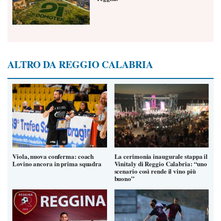
ALTRO DA REGGIO CALABRIA
Viola, nuova conferma: coach
La cerimonia inaugurale stappa il
Lovino ancora in prima squadra
Vinitaly di Reggio Calabria: “uno
scenario così rende il vino più
buono”