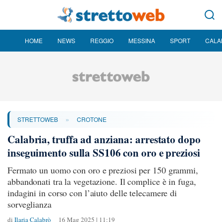
HOME
NEWS
REGGIO
MESSINA
SPORT
CALA
»
STRETTOWEB
CROTONE
Calabria, truffa ad anziana: arrestato dopo
inseguimento sulla SS106 con oro e preziosi
Fermato un uomo con oro e preziosi per 150 grammi,
abbandonati tra la vegetazione. Il complice è in fuga,
indagini in corso con l’aiuto delle telecamere di
sorveglianza
di
Ilaria Calabrò
16 Mag 2025 | 11:19