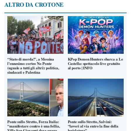
ALTRO DA CROTONE
“Stato di merda!”, a Messina
KPop Demon Hunters sbarca a Le
l’ennesimo corteo No Ponte
Castella: spettacolo live gratuito
(uguale a tutti gli altri): politica,
al porto | INFO
sindacati e Palestina
Ponte sullo Stretto, Forza Italia:
Ponte sullo Stretto, Salvini:
“manifestare contro è una follia,
“lavori al via entro la fine della
Villa San Giovanni deve essere
legislatura”