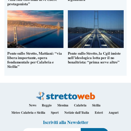
protagonista”
Ponte sullo Stretto, Mattiani: “via
Ponte sullo Stretto, la Cgil insiste
libera importante, opera
nell’ideologica lotta per il no
fondamentale per Calabria e
benaltrista: “prima serve altro”
Sicilia”
News
Reggio
Messina
Calabria
Sicilia
Meteo Calabria e Sicilia
Sport
Notizie dall’Italia
Esteri
Auguri
Iscriviti alla Newsletter
Il tuo indirizzo e-mail