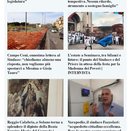
legislatura”
tempestiva. Nessun ritardo,
strumento a sostegno famiglie”
Campo Coni, ennesima lettera al
L’estate a Seminara, tra bilanci e
Sindaco: “chiediamo almeno una
futuro: il punto del Sindaco e del
risposta, non vogliamo più
Priore in attesa della festa per la
spostarci a Messina o Gioia
Madonna dei Poveri |
Tauro”
INTERVISTA
Reggio Calabria, a Solano torna a
Varapodio, il sindaco Fazzolari:
splendere il dipinto della Beata
“acquedotto cittadino eccellenza.
Vergine Maria del Carmelo |
Bere la nostra acqua conviene ed