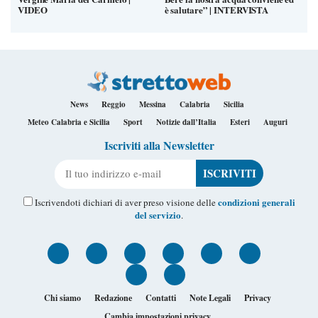
VIDEO
è salutare” | INTERVISTA
News
Reggio
Messina
Calabria
Sicilia
Meteo Calabria e Sicilia
Sport
Notizie dall’Italia
Esteri
Auguri
Iscriviti alla Newsletter
Il tuo indirizzo e-mail
condizioni generali
Iscrivendoti dichiari di aver preso visione delle
del servizio
.
Chi siamo
Redazione
Contatti
Note Legali
Privacy
Cambia impostazioni privacy