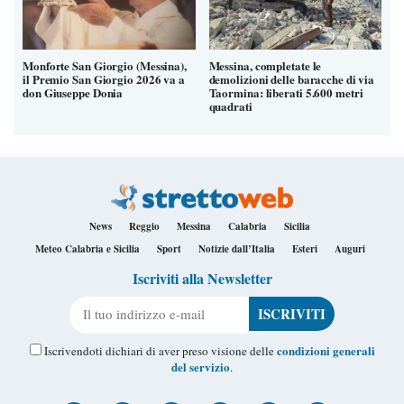
Monforte San Giorgio (Messina),
Messina, completate le
il Premio San Giorgio 2026 va a
demolizioni delle baracche di via
don Giuseppe Donia
Taormina: liberati 5.600 metri
quadrati
News
Reggio
Messina
Calabria
Sicilia
Meteo Calabria e Sicilia
Sport
Notizie dall’Italia
Esteri
Auguri
Iscriviti alla Newsletter
Il tuo indirizzo e-mail
condizioni generali
Iscrivendoti dichiari di aver preso visione delle
del servizio
.