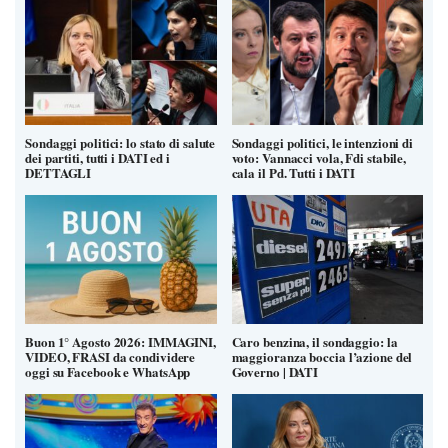
Sondaggi politici: lo stato di salute
Sondaggi politici, le intenzioni di
dei partiti, tutti i DATI ed i
voto: Vannacci vola, Fdi stabile,
DETTAGLI
cala il Pd. Tutti i DATI
Buon 1° Agosto 2026: IMMAGINI,
Caro benzina, il sondaggio: la
VIDEO, FRASI da condividere
maggioranza boccia l’azione del
oggi su Facebook e WhatsApp
Governo | DATI