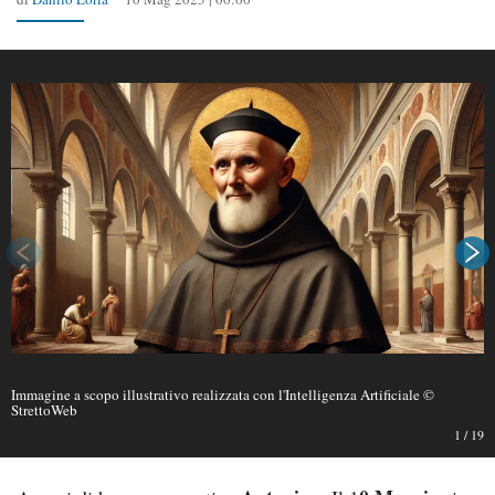
Immagine a scopo illustrativo realizzata con l'Intelligenza Artificiale ©
StrettoWeb
1
/
19