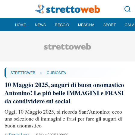
HOME
NEWS
REGGIO
MESSINA
SPORT
CALA
»
STRETTOWEB
CURIOSITÀ
10 Maggio 2025, auguri di buon onomastico
Antonino! Le più belle IMMAGINI e FRASI
da condividere sui social
Oggi, 10 Maggio 2025, si ricorda Sant'Antonino: ecco
una selezione di immagini e frasi per fare gli auguri di
buon onomastico
di
Danilo Loria
10 Mag 2025 | 00:00