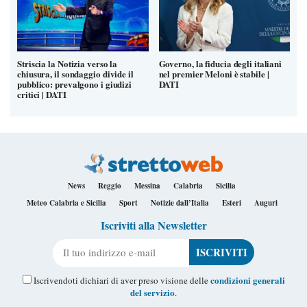
Striscia la Notizia verso la
Governo, la fiducia degli italiani
chiusura, il sondaggio divide il
nel premier Meloni è stabile |
pubblico: prevalgono i giudizi
DATI
critici | DATI
News
Reggio
Messina
Calabria
Sicilia
Meteo Calabria e Sicilia
Sport
Notizie dall’Italia
Esteri
Auguri
Iscriviti alla Newsletter
Il tuo indirizzo e-mail
condizioni generali
Iscrivendoti dichiari di aver preso visione delle
del servizio
.