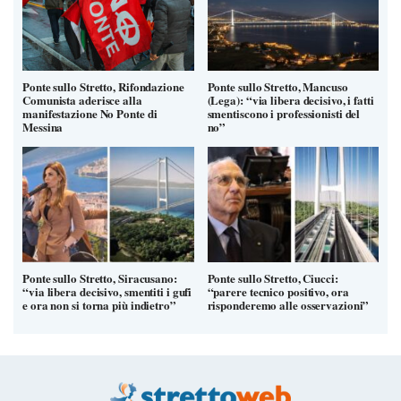
Ponte sullo Stretto, Rifondazione
Ponte sullo Stretto, Mancuso
Comunista aderisce alla
(Lega): “via libera decisivo, i fatti
manifestazione No Ponte di
smentiscono i professionisti del
Messina
no”
Ponte sullo Stretto, Siracusano:
Ponte sullo Stretto, Ciucci:
“via libera decisivo, smentiti i gufi
“parere tecnico positivo, ora
e ora non si torna più indietro”
risponderemo alle osservazioni”