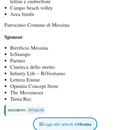
lettini e ombrelloni
Campo beach volley
Area bimbi
Patrocinio Comune di Messina
Sponsor
Birrificio Messina
IoStampo
Partner
Cineteca dello stretto
Infinity Life – RiVestiamo
Lettera Emme
Opuntia Concept Store
The Messineser
Tuma Rec.
ARGOMENTI:
ATTUALITÀ
Messina
Leggi altri articoli di