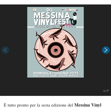
1
/
7
Messina Vinyl
È tutto pronto per la sesta edizione del