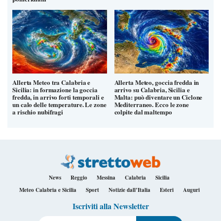
Allerta Meteo tra Calabria e
Allerta Meteo, goccia fredda in
Sicilia: in formazione la goccia
arrivo su Calabria, Sicilia e
fredda, in arrivo forti temporali e
Malta: può diventare un Ciclone
un calo delle temperature. Le zone
Mediterraneo. Ecco le zone
a rischio nubifragi
colpite dal maltempo
News
Reggio
Messina
Calabria
Sicilia
Meteo Calabria e Sicilia
Sport
Notizie dall’Italia
Esteri
Auguri
Iscriviti alla Newsletter
Il tuo indirizzo e-mail