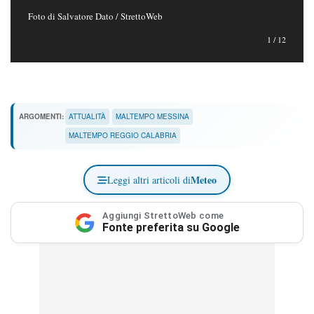
Foto di Salvatore Dato / StrettoWeb
Foto
1
/
12
ARGOMENTI:
ATTUALITÀ
MALTEMPO MESSINA
MALTEMPO REGGIO CALABRIA
Meteo
Leggi altri articoli di
Aggiungi StrettoWeb come
Fonte preferita su Google