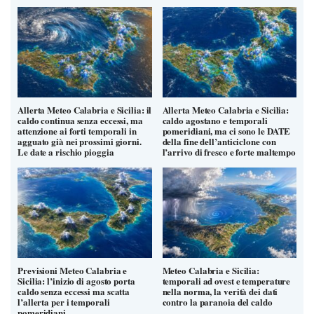
Allerta Meteo Calabria e Sicilia: il
Allerta Meteo Calabria e Sicilia:
caldo continua senza eccessi, ma
caldo agostano e temporali
attenzione ai forti temporali in
pomeridiani, ma ci sono le DATE
agguato già nei prossimi giorni.
della fine dell’anticiclone con
Le date a rischio pioggia
l’arrivo di fresco e forte maltempo
Previsioni Meteo Calabria e
Meteo Calabria e Sicilia:
Sicilia: l’inizio di agosto porta
temporali ad ovest e temperature
caldo senza eccessi ma scatta
nella norma, la verità dei dati
l’allerta per i temporali
contro la paranoia del caldo
pomeridiani