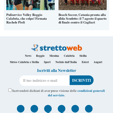
Puliservice Volley Reggio
Beach Soccer, Catania pronta alla
Calabria, che colpo! Firmata
sfida Scudetto: il 7 agosto il quarto
Rachele Pioli
di finale contro il Cagliari
News
Reggio
Messina
Calabria
Sicilia
Meteo Calabria e Sicilia
Sport
Notizie dall’Italia
Esteri
Auguri
Iscriviti alla Newsletter
Il tuo indirizzo e-mail
condizioni generali
Iscrivendoti dichiari di aver preso visione delle
del servizio
.