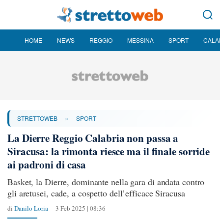
HOME
NEWS
REGGIO
MESSINA
SPORT
CALA
»
STRETTOWEB
SPORT
La Dierre Reggio Calabria non passa a
Siracusa: la rimonta riesce ma il finale sorride
ai padroni di casa
Basket, la Dierre, dominante nella gara di andata contro
gli aretusei, cade, a cospetto dell’efficace Siracusa
di
Danilo Loria
3 Feb 2025 | 08:36