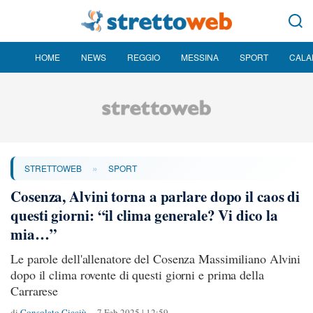
HOME
NEWS
REGGIO
MESSINA
SPORT
CALA
»
STRETTOWEB
SPORT
Cosenza, Alvini torna a parlare dopo il caos di
questi giorni: “il clima generale? Vi dico la
mia…”
Le parole dell'allenatore del Cosenza Massimiliano Alvini
dopo il clima rovente di questi giorni e prima della
Carrarese
di
Consolato Cicciù
7 Feb 2025 | 12:59