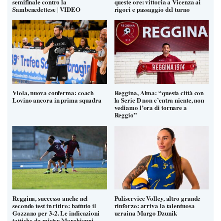
semifinale contro la
queste ore: vittoria a Vicenza ai
Sambenedettese | VIDEO
rigori e passaggio del turno
Viola, nuova conferma: coach
Reggina, Alma: “questa città con
Lovino ancora in prima squadra
la Serie D non c’entra niente, non
vediamo l’ora di tornare a
Reggio”
Reggina, successo anche nel
Puliservice Volley, altro grande
secondo test in ritiro: battuto il
rinforzo: arriva la talentuosa
Gozzano per 3-2. Le indicazioni
ucraina Margo Dzunik
tattiche da mister Marchionni