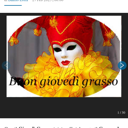
1
/
30