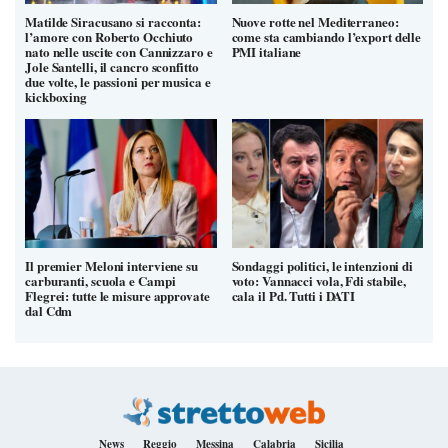
Matilde Siracusano si racconta:
Nuove rotte nel Mediterraneo:
l’amore con Roberto Occhiuto
come sta cambiando l’export delle
nato nelle uscite con Cannizzaro e
PMI italiane
Jole Santelli, il cancro sconfitto
due volte, le passioni per musica e
kickboxing
Il premier Meloni interviene su
Sondaggi politici, le intenzioni di
carburanti, scuola e Campi
voto: Vannacci vola, Fdi stabile,
Flegrei: tutte le misure approvate
cala il Pd. Tutti i DATI
dal Cdm
News
Reggio
Messina
Calabria
Sicilia