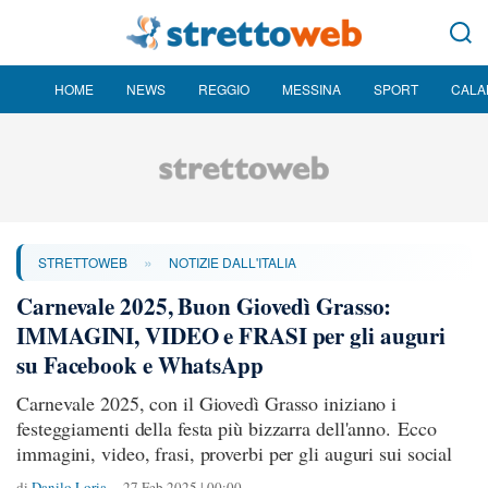
HOME
NEWS
REGGIO
MESSINA
SPORT
CALA
»
STRETTOWEB
NOTIZIE DALL'ITALIA
Carnevale 2025, Buon Giovedì Grasso:
IMMAGINI, VIDEO e FRASI per gli auguri
su Facebook e WhatsApp
Carnevale 2025, con il Giovedì Grasso iniziano i
festeggiamenti della festa più bizzarra dell'anno. Ecco
immagini, video, frasi, proverbi per gli auguri sui social
di
Danilo Loria
27 Feb 2025 | 00:00