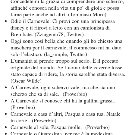
Concedetemi la grazia di comprendere uno scherzo,
affinché conosca nella vita un po’ di gioia e possa
farne parte anche ad altri. (Tommaso Moro)
Odio il Carnevale. Ci provi con una principessa
disney e ti ritrovi a letto con un camionista di
Brembate. (Zziagenio78, Twitter)
Oggi sono così bella che quando gli ho chiesto una
maschera per il carnevale, il commesso mi ha dato
solo l’elastico. (la_simple, Twitter)
L’umanità si prende troppo sul serio. È il peccato
originale del mondo. Se l’uomo delle caverne fosse
stato capace di ridere, la storia sarebbe stata diversa.
(Oscar Wilde)
A Carnevale, ogni scherzo vale, ma che sia uno
scherzo che sa di sale. (Proverbio)
A Carnevale si conosce chi ha la gallina grassa.
(Proverbio)
Carnevale a casa d’altri, Pasqua a casa tua, Natale
in corte. (Proverbio)
Carnevale al sole, Pasqua molle. (Proverbio)
Carnevale o Quaresima, per me è la medesima.