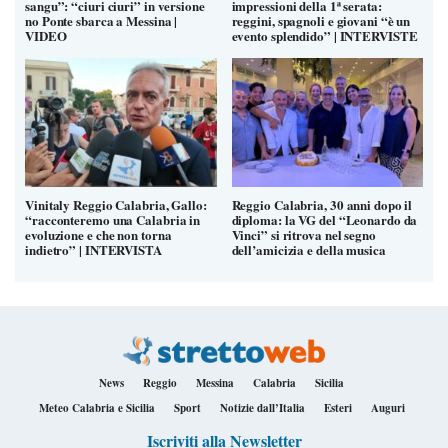
sangu”: “ciuri ciuri” in versione
impressioni della 1ª serata:
no Ponte sbarca a Messina |
reggini, spagnoli e giovani “è un
VIDEO
evento splendido” | INTERVISTE
Vinitaly Reggio Calabria, Gallo:
Reggio Calabria, 30 anni dopo il
“racconteremo una Calabria in
diploma: la VG del “Leonardo da
evoluzione e che non torna
Vinci” si ritrova nel segno
indietro” | INTERVISTA
dell’amicizia e della musica
News
Reggio
Messina
Calabria
Sicilia
Meteo Calabria e Sicilia
Sport
Notizie dall’Italia
Esteri
Auguri
Iscriviti alla Newsletter