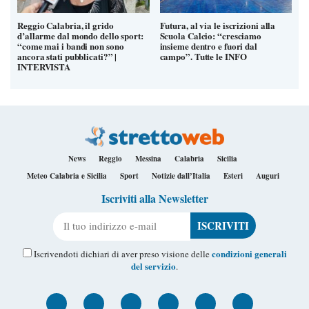
Reggio Calabria, il grido
Futura, al via le iscrizioni alla
d’allarme dal mondo dello sport:
Scuola Calcio: “cresciamo
“come mai i bandi non sono
insieme dentro e fuori dal
ancora stati pubblicati?” |
campo”. Tutte le INFO
INTERVISTA
News
Reggio
Messina
Calabria
Sicilia
Meteo Calabria e Sicilia
Sport
Notizie dall’Italia
Esteri
Auguri
Iscriviti alla Newsletter
Il tuo indirizzo e-mail
condizioni generali
Iscrivendoti dichiari di aver preso visione delle
del servizio
.